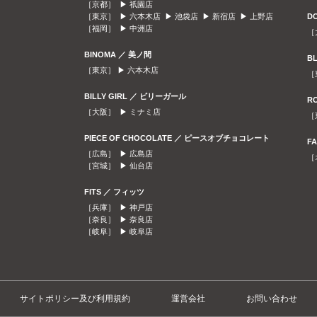
［京都］ ▶
祇園店
［東京］ ▶
六本木店
▶
池袋店
▶
新宿店
▶
上野店
D
［福岡］ ▶
中洲店
［
BINOMA ／ 美ノ間
B
［東京］ ▶
六本木店
［
BILLY GIRL ／ ビリーガール
R
［大阪］ ▶
ミナミ店
［
PIECE OF CHOCOLATE ／ ピースオブチョコレート
F
［広島］ ▶
広島店
［
［宮城］ ▶
仙台店
FITS ／ フィッツ
［兵庫］ ▶
神戸店
［奈良］ ▶
奈良店
［岐阜］ ▶
岐阜店
サイトポリシー及び利用規約
運営会社
お問い合わせ