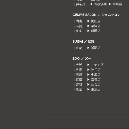
［神奈川］ ▶
新横浜店
▶
川崎店
GEMME SALON ／ ジェムサロン
［岡山］ ▶
岡山店
［滋賀］ ▶
草津店
［東京］ ▶
町田店
SUISAI ／ 翆彩
［京都］ ▶
祇園店
ZOO ／ ズー
［大阪］ ▶
ミナミ店
［兵庫］ ▶
神戸店
［石川］ ▶
金沢店
［京都］ ▶
京都店
［宮城］ ▶
仙台店
［東京］ ▶
東京店