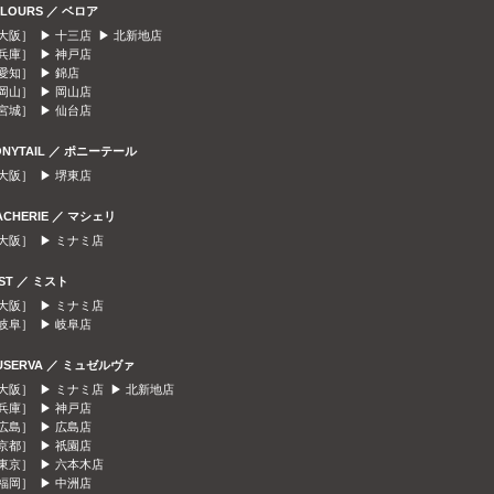
ELOURS ／ ベロア
大阪］ ▶
十三店
▶
北新地店
兵庫］ ▶
神戸店
愛知］ ▶
錦店
岡山］ ▶
岡山店
宮城］ ▶
仙台店
ONYTAIL ／ ポニーテール
大阪］ ▶
堺東店
ACHERIE ／ マシェリ
大阪］ ▶
ミナミ店
IST ／ ミスト
大阪］ ▶
ミナミ店
岐阜］ ▶
岐阜店
USERVA ／ ミュゼルヴァ
大阪］ ▶
ミナミ店
▶
北新地店
兵庫］ ▶
神戸店
広島］ ▶
広島店
京都］ ▶
祇園店
東京］ ▶
六本木店
福岡］ ▶
中洲店