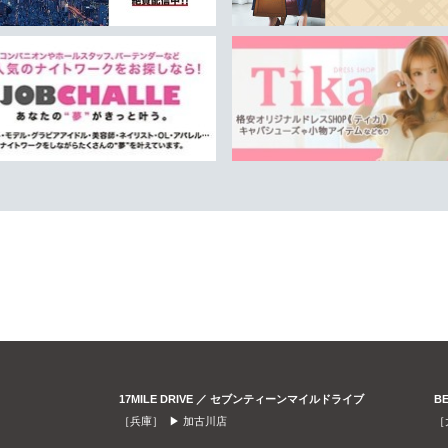
17MILE DRIVE ／ セブンティーンマイルドライブ
B
［兵庫］ ▶
加古川店
［