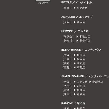
INTITLE ／ インタイトル
［東京］ ▶
恵比寿店
AMACLUB ／ エマクラブ
［大阪］ ▶
江坂店
HERMINE ／ エルミネ
［和歌山］ ▶
和歌山店
［神奈川］ ▶
新横浜店
ELENA HOUSE ／ エレナ ハウス
［大阪］ ▶
梅田店
［三重］ ▶
松阪店
［高知］ ▶
高知店
［京都］ ▶
京都店
ANGEL FEATHER ／ エンジェル・フ
［大阪］ ▶
ミナミ店
▶
北新地店
［兵庫］ ▶
神戸店
［宮城］ ▶
仙台店
［東京］ ▶
池袋店
KANONE ／ 錵乃音
［兵庫］ ▶
神戸店