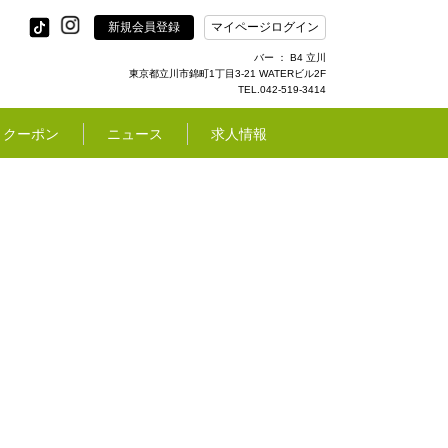
新規会員登録
マイページログイン
バー ： B4 立川
東京都立川市錦町1丁目3-21 WATERビル2F
TEL.042-519-3414
クーポン
ニュース
求人情報