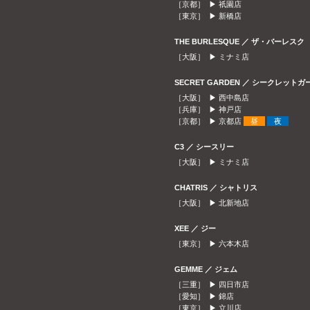
［京都］ ▶
祇園店
［東京］ ▶
新橋店
THE BURLESQUE ／ ザ・バーレスク
［大阪］ ▶
ミナミ店
SECRET GARDEN ／ シークレット
［大阪］ ▶
西中島店
［兵庫］ ▶
神戸店
［京都］ ▶
京都店
昼
夜
C3 ／ シースリー
［大阪］ ▶
ミナミ店
CHATRIS ／ シャトリス
［大阪］ ▶
北新地店
XEE ／ ジー
［東京］ ▶
六本木店
GEMME ／ ジェム
［三重］ ▶
四日市店
［愛知］ ▶
錦店
［東京］ ▶
立川店