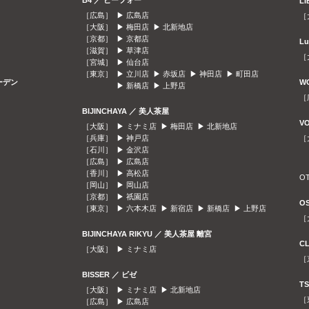
B4 ／ ビーフォー
L
［広島］ ▶
広島店
［
［大阪］ ▶
梅田店
▶
北新地店
［京都］ ▶
京都店
L
［滋賀］ ▶
草津店
［
［宮城］ ▶
仙台店
［東京］ ▶
立川店
▶
赤坂店
▶
神田店
▶
町田店
ガーデン
W
▶
新橋店
▶
上野店
［
BIJINCHAYA ／ 美人茶屋
V
［大阪］ ▶
ミナミ店
▶
梅田店
▶
北新地店
［兵庫］ ▶
神戸店
［
［石川］ ▶
金沢店
［広島］ ▶
広島店
［香川］ ▶
高松店
O
［岡山］ ▶
岡山店
［京都］ ▶
祇園店
O
［東京］ ▶
六本木店
▶
新宿店
▶
新橋店
▶
上野店
［
BIJINCHAYA RIKYU ／ 美人茶屋 離宮
C
［大阪］ ▶
ミナミ店
［
BISSER ／ ビゼ
T
［大阪］ ▶
ミナミ店
▶
北新地店
［
［広島］ ▶
広島店