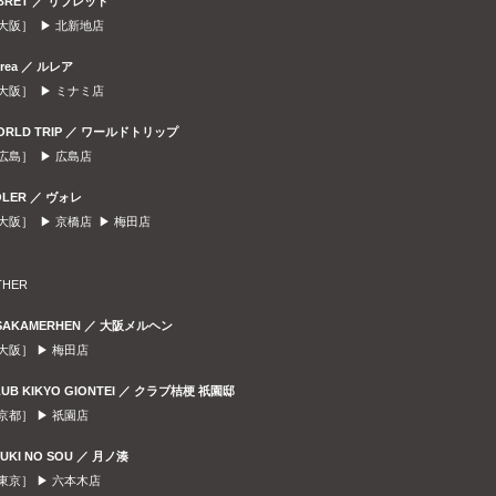
IBRET ／ リブレット
大阪］ ▶
北新地店
urea ／ ルレア
大阪］ ▶
ミナミ店
ORLD TRIP ／ ワールドトリップ
広島］ ▶
広島店
OLER ／ ヴォレ
大阪］ ▶
京橋店
▶
梅田店
THER
SAKAMERHEN ／ 大阪メルヘン
大阪］ ▶
梅田店
LUB KIKYO GIONTEI ／ クラブ桔梗 祇園邸
京都］ ▶
祇園店
SUKI NO SOU ／ 月ノ湊
東京］ ▶
六本木店