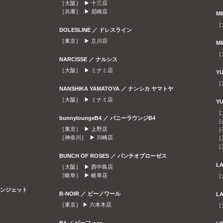
［大阪］ ▶
十三店
［兵庫］ ▶
尼崎店
M
［
DOLESLINE ／ ドレスライン
［東京］ ▶
立川店
M
［
NARCISSE ／ ナルシス
［大阪］ ▶
ミナミ店
Y
［
NANSHIKA YAMATOYA ／ ナンシカ ヤマトヤ
［大阪］ ▶
ミナミ店
Y
［
bunnyloungeB4 ／ バニーラウンジB4
［
［東京］ ▶
上野店
［
［神奈川］ ▶
川崎店
［
［
BUNCH OF ROSES ／ バンチオブローゼス
L
［大阪］ ▶
西中島店
［岐阜］ ▶
岐阜店
［
ラウンジェット
B-NOIR ／ ビーノワール
L
［東京］ ▶
六本木店
［