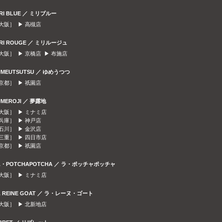
IRI BLUE ／ ミリブルー
大阪］ ▶
高槻店
IRI ROUGE ／ ミリルージュ
大阪］ ▶
京橋店
▶
布施店
UMEUTSUTSU ／ ゆめうつつ
京都］ ▶
祇園店
UMEROJI ／ 夢露地
大阪］ ▶
ミナミ店
兵庫］ ▶
神戸店
石川］ ▶
金沢店
三重］ ▶
四日市店
京都］ ▶
祇園店
A・POTCHAPOTCHA ／ ラ・ポッチャポッチャ
大阪］ ▶
ミナミ店
A REINE GOAT ／ ラ・レーヌ・ゴート
大阪］ ▶
北新地店