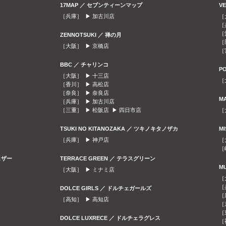
17MAP ／ セブンティーンマップ
V
［兵庫］ ▶
加古川店
［
［
［
ZENNOTSUKI ／ 禅の月
［
［大阪］ ▶
京橋店
［
BBC ／ チャリンコ
P
［大阪］ ▶
十三店
［
［香川］ ▶
高松店
［奈良］ ▶
奈良店
M
［兵庫］ ▶
加古川店
［三重］ ▶
松阪店
▶
四日市店
［
TSUKI NO KITANOZAKA ／ ツキノキタノザカ
M
［兵庫］ ▶
神戸店
［
［
ェザー
TERRACE GREEN ／ テラスグリーン
M
［大阪］ ▶
ミナミ店
［
［
DOLCE GIRLS ／ ドルチェガールズ
［
［高知］ ▶
高知店
［
［
DOLCE LUXRECE ／ ドルチェラグレス
［