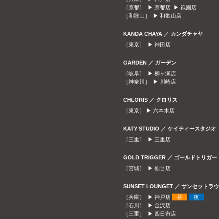
［京都］ ▶
京都店
▶
祇園店
［和歌山］ ▶
和歌山店
KANDA CHAYA ／ カンダチャヤ
［東京］ ▶
神田店
GARDEN ／ ガーデン
［岐阜］ ▶
柳ヶ瀬店
［神奈川］ ▶
川崎店
CHLORIS ／ クロリス
［東京］ ▶
六本木店
KATY STUDIO ／ ケイティースタジオ
［三重］ ▶
三重店
GOLD TRIGGER ／ ゴールドトリガー
［宮城］ ▶
仙台店
SUNSET LOUNGET ／ サンセット
［兵庫］ ▶
神戸店
昼
夜
［石川］ ▶
金沢店
［三重］ ▶
四日市店